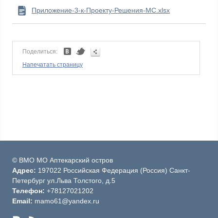
Приложение-3-к-Проекту-Решения-МС.xlsx
Поделиться:
Напечатать страницу
© ВМО МО Аптекарский остров
Адрес:
197022 Российская Федерация (Россия) Санкт-
Петербург ул.Льва Толстого, д.5
Телефон:
+78127021202
Email:
mamo61@yandex.ru