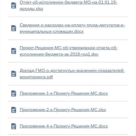
Отчет-об-исполнении-бюджета-МО-на-01.01.19-
доходы.xlsx
Сведения-о-расходах-на-оплату-труда-депутатов-и-
муниципальных-служащих.docx
Проект-Решения-МС-об-утверждении-отчета-об-
исполнении-бюджета-за-2018-год1.doc
Доклад-ГМО-о-достигнутых-значениях-показателей-
мониторинга.pdf
Приложение-1-к-Проекту-Решения-МС.docx
Приложение-2-к-Проекту-Решения-МС.xlsx
Приложение-4-к-Проекту-Решения-МС.docx