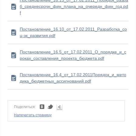
Постановление_16.15_от_17.02.2011_Порядок_разра
б_среднесрочн_фин_плана_на_очередн_фин_год.pd
f
Постановление_16.10_от_17.02.2011_Разработка_со
ц-эк_развития.pdf
Постановление_16.5_от_17.02.2011_О_порядке_и_с
роках_составления_проекта_бюджета.pdf
Постановление_16.4_от_17.02.2011Порядок_и_мето
дика_бюджетных_ассигнований.pdf
Поделиться:
Напечатать страницу