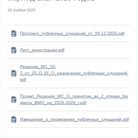
26 ноября 2025
Протокол_публичных_слушаний_от_09.12.2025.pdf
Лист_регистрации.pdf
Решение_МС_10-
2_от_25.11.25_О_назначении_публичных_слушаний.
pdf
Проект_Решения_МС_О_принятии_во_2_чтении_бю
джета_ВМО_на_2026-2028_г.pdf
Извещение_о_проведении_публичных_слушаний.pdf