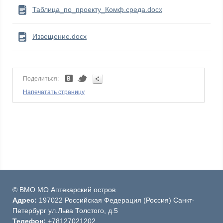
Таблица_по_проекту_Комф.среда.docx
Извещение.docx
Поделиться:
Напечатать страницу
© ВМО МО Аптекарский остров
Адрес:
197022 Российская Федерация (Россия) Санкт-
Петербург ул.Льва Толстого, д.5
Телефон:
+78127021202