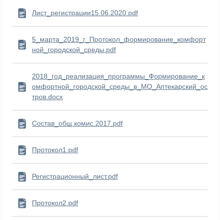
Лист_регистрации15.06.2020.pdf
5_марта_2019_г_Протокол_формирование_комфорт
ной_городской_среды.pdf
2018_год_реализация_программы_Формирование_к
омфортной_городской_среды_в_МО_Аптекарский_ос
тров.docx
Состав_общ.комис.2017.pdf
Протокол1.pdf
Регистрационный_лист.pdf
Протокол2.pdf