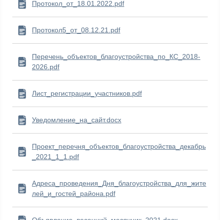
Протокол_от_18.01.2022.pdf
Протокол5_от_08.12.21.pdf
Перечень_объектов_благоустройства_по_КС_2018-
2026.pdf
Лист_регистрации_участников.pdf
Уведомление_на_сайт.docx
Проект_перечня_объектов_благоустройства_декабрь
_2021_1_1.pdf
Адреса_проведения_Дня_благоустройства_для_жите
лей_и_гостей_района.pdf