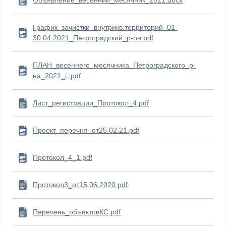
Объявление_весенний_месячник_2021.docx
График_зачистки_внутрикв.территорий_01-
30.04.2021_Петроградский_р-он.pdf
ПЛАН_весеннего_месячника_Петроградского_р-
на_2021_г..pdf
Лист_регистрации_Протокол_4.pdf
Проект_перечня_от25.02.21.pdf
Протокол_4_1.pdf
Протокол3_от15.06.2020.pdf
Перечень_объектовКС.pdf