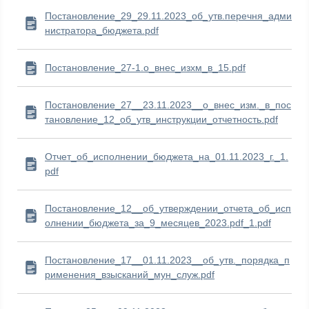
Постановление_29_29.11.2023_об_утв.перечня_адми
нистратора_бюджета.pdf
Постановление_27-1.о_внес_изхм_в_15.pdf
Постановление_27__23.11.2023__о_внес_изм._в_пос
тановление_12_об_утв_инструкции_отчетность.pdf
Отчет_об_исполнении_бюджета_на_01.11.2023_г._1.
pdf
Постановление_12__об_утверждении_отчета_об_исп
олнении_бюджета_за_9_месяцев_2023.pdf_1.pdf
Постановление_17__01.11.2023__об_утв._порядка_п
рименения_взысканий_мун_служ.pdf