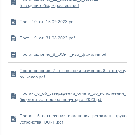
5_ведение_бюдж.росписи.pdf
Пост._10_от_15.09.2023.pdf
Пост.__9_от_31.08.2023.pdf
Постановление_8_ООиП_изм_фамилии.pdf
Постановление_7_о_внесении_изменений_в_структу
ру_кодов.pdf
Постан._6_об_утверждении_отчета_об_исполнении_
бюджета_за_первое_полугодие_2023.pdf
Постан._5_о_внесении_изменений_регламент_трудо
устройства_ООиП.pdf