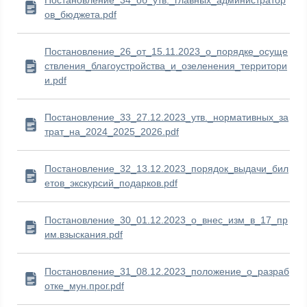
Постановление_34_об_утв._главных_администратор
ов_бюджета.pdf
Постановление_26_от_15.11.2023_о_порядке_осуще
ствления_благоустройства_и_озеленения_территори
и.pdf
Постановление_33_27.12.2023_утв._нормативных_за
трат_на_2024_2025_2026.pdf
Постановление_32_13.12.2023_порядок_выдачи_бил
етов_экскурсий_подарков.pdf
Постановление_30_01.12.2023_о_внес_изм_в_17_пр
им.взыскания.pdf
Постановление_31_08.12.2023_положение_о_разраб
отке_мун.прог.pdf