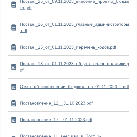
Постан._25_от_09.11.2023_внесение_проекта_бюдже
та.pdf
Постан._16_от_01.11.2023_главные_администраторы
.pdf
Постан._15_от_01.11.2023_перечень_кодов.pdf
Постан._13_от_01.11.2023_об_утв._налог_политики.p
df
Отчет_об_исполнении_бюджета_на_01.11.2023_г..pdf
Постановление_12__31.10.2023.pdf
Постановление_17__01.11.2023.pdf
Постановление_11_внес.изм_в_Пост11-