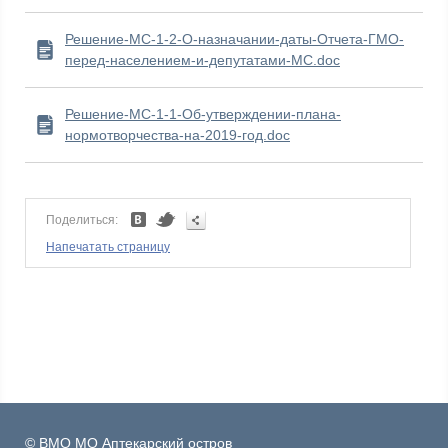
Решение-МС-1-2-О-назначании-даты-Отчета-ГМО-
перед-населением-и-депутатами-МС.doc
Решение-МС-1-1-Об-утверждении-плана-
нормотворчества-на-2019-год.doc
Поделиться:
Напечатать страницу
© ВМО МО Аптекарский остров