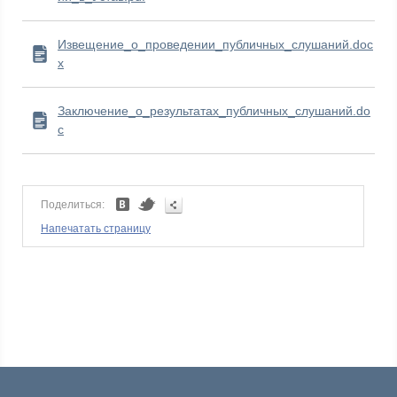
Извещение_о_проведении_публичных_слушаний.doc
x
Заключение_о_результатах_публичных_слушаний.do
c
Поделиться:
Напечатать страницу