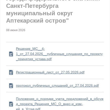
Санкт-Петербурга
муниципальный округ
Аптекарский остров"
08 июня 2026
Решение_МС__4-
1_от_27.04.2026__публичные_слушания_по_проекту
_принятия_устава.pdf
Регистрационный_лист_от_27.05.2026.pdf
протокол_публичных_слушаний_от_27.04.2026.pdf
Положение_о_порядке_учета_предложений_в_обсуж
д_проекта_Решения_МС_О_внес-и_изм-
ий_в_Устав.pdf