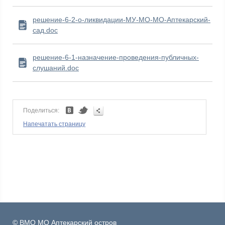
решение-6-2-о-ликвидации-МУ-МО-МО-Аптекарский-
сад.doc
решение-6-1-назначение-проведения-публичных-
слушаний.doc
Поделиться:
Напечатать страницу
© ВМО МО Аптекарский остров