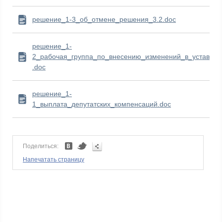
решение_1-3_об_отмене_решения_3.2.doc
решение_1-
2_рабочая_группа_по_внесению_изменений_в_устав
.doc
решение_1-
1_выплата_депутатских_компенсаций.doc
Поделиться:
Напечатать страницу