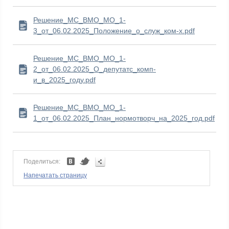
Решение_МС_ВМО_МО_1-
3_от_06.02.2025_Положение_о_служ_ком-х.pdf
Решение_МС_ВМО_МО_1-
2_от_06.02.2025_О_депутатс_комп-
и_в_2025_году.pdf
Решение_МС_ВМО_МО_1-
1_от_06.02.2025_План_нормотворч_на_2025_год.pdf
Поделиться:
Напечатать страницу