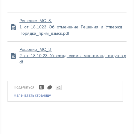
Решение_МС_8-
1_от_18.1023_Об_отменение_Решения_и_Утвержд_
Порядка_прим_взыск.pdf
Решение_МС_8-
2_от_18.10.23_Утвержд_схемы_многоманд_округов.p
df
Поделиться:
Напечатать страницу