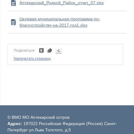
Аптекарский_Родной_Район_отчет_07.xlsx
Целевая-муниципальная-программа-по-
благоустройству-на-2017-год1.xlsx
Поделиться:
Напечатать страницу
© ВМО МО Аптекарский остров
Адрес:
197022 Российская Федерация (Россия) Санкт-
Петербург ул.Льва Толстого, д.5