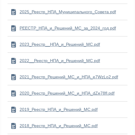
2025_Реестр_НПА_Муниципального_Совета.pdf
РЕЕСТР_НПА_и_Решений_МС_за_2024_год.pdf
2023_Реестр__НПА_и_Решений_МС.pdf
2022__Реестр_НПА_и_Решений_МС.pdf
2021_Реестр_Решений_МС_и_НПА_e7WzLo2.pdf
2020_Реестр_Решений_МС_и_НПА_dZe78fl.pdf
2019_Реестр_НПА_и_Решений_МС.pdf
2018_Реестр_НПА_и_Решений_МС.pdf