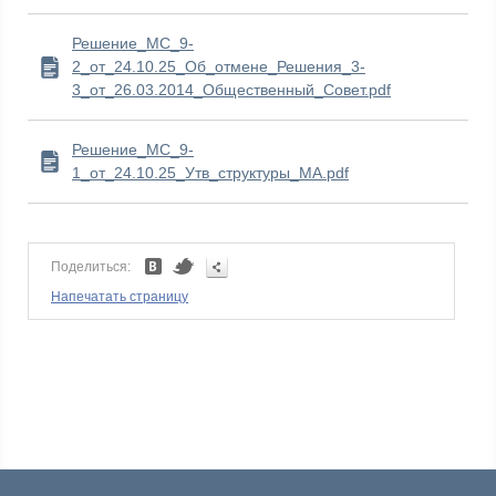
Решение_МС_9-
2_от_24.10.25_Об_отмене_Решения_3-
3_от_26.03.2014_Общественный_Совет.pdf
Решение_МС_9-
1_от_24.10.25_Утв_структуры_МА.pdf
Поделиться:
Напечатать страницу