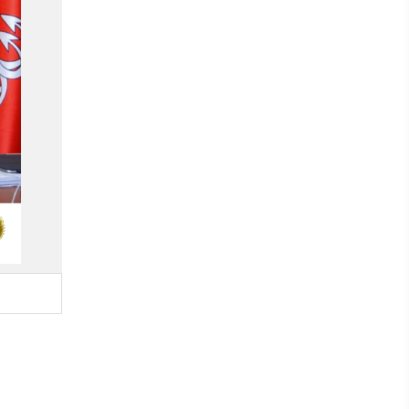
ь фото
1,4 МБ